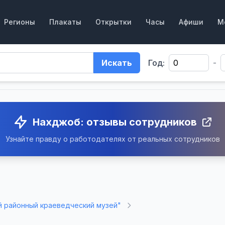
Регионы
Плакаты
Открытки
Часы
Афиши
М
Искать
Год:
-
Нахджоб: отзывы сотрудников
Узнайте правду о работодателях от реальных сотрудников
 районный краеведческий музей"