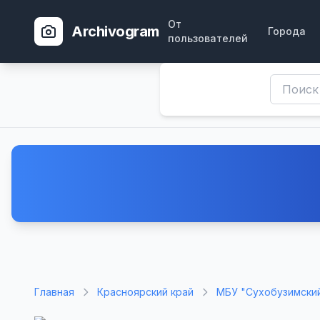
От
Archivogram
Города
пользователей
Главная
Красноярский край
МБУ "Сухобузимский