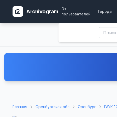
От
Archivogram
Города
пользователей
Главная
Оренбургская обл
Оренбург
ГАУК "