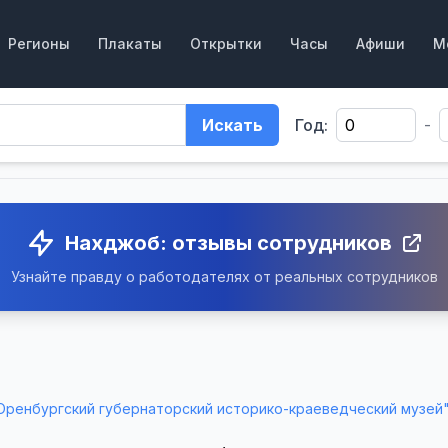
Регионы
Плакаты
Открытки
Часы
Афиши
М
Искать
Год:
-
Нахджоб: отзывы сотрудников
Узнайте правду о работодателях от реальных сотрудников
Оренбургский губернаторский историко-краеведческий музей