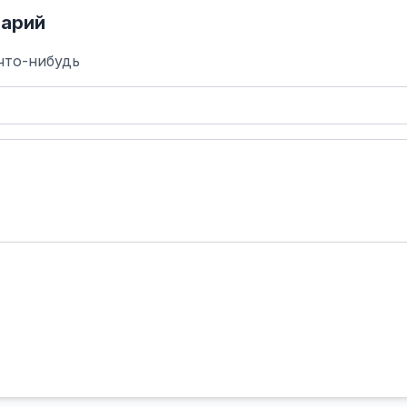
арий
что-нибудь