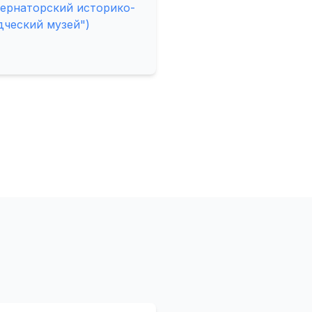
бернаторский историко-
дческий музей")