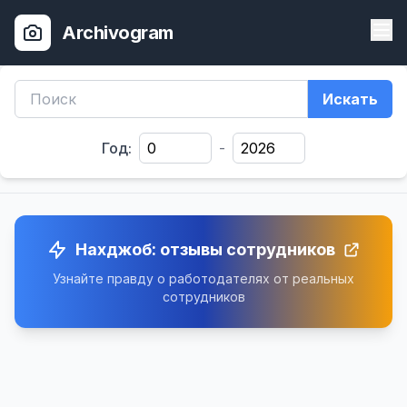
Archivogram
Искать
Год:
-
Нахджоб: отзывы сотрудников
Узнайте правду о работодателях от реальных
сотрудников