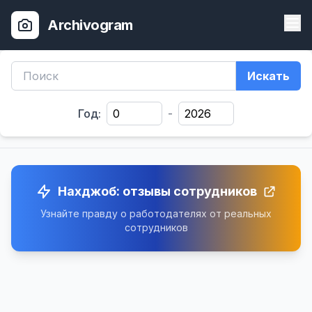
Archivogram
Искать
Год:
-
Нахджоб: отзывы сотрудников
Узнайте правду о работодателях от реальных
сотрудников