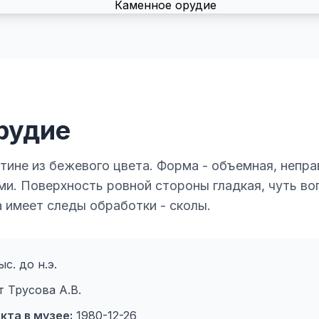
рудие
тине из бежевого цвета. Форма - объемная, непра
и. Поверхность ровной стороны гладкая, чуть во
 имеет следы обработки - сколы.
с. до н.э.
от Трусова А.В.
кта в музее:
1980-12-26