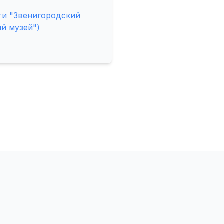
ти "Звенигородский
й музей")