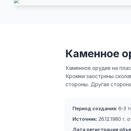
Каменное о
Каменное орудие на плас
Кромки заострены сколам
стороны. Другая сторона
Период создания:
6-3 ты
Источник:
26.12.1980 г. 
Дата регистрация объе