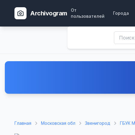
От
Archivogram
Города
пользователей
Главная
Московская обл
Звенигород
ГБУК М