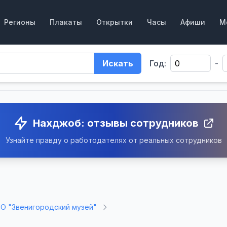
Регионы
Плакаты
Открытки
Часы
Афиши
М
Искать
Год:
-
Нахджоб: отзывы сотрудников
Узнайте правду о работодателях от реальных сотрудников
О "Звенигородский музей"