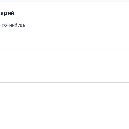
арий
что-нибудь