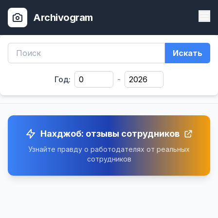
Archivogram
Искать
Год:
-
Нахджоб: отзывы сотрудников
Узнайте правду о работодателях от реальных
сотрудников