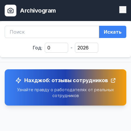
Archivogram
Искать
Год:
-
Нахджоб: отзывы сотрудников
Узнайте правду о работодателях от реальных
сотрудников