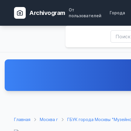
От
Archivogram
Города
пользователей
Главная
Москва г
ГБУК города Москвы "Музейн