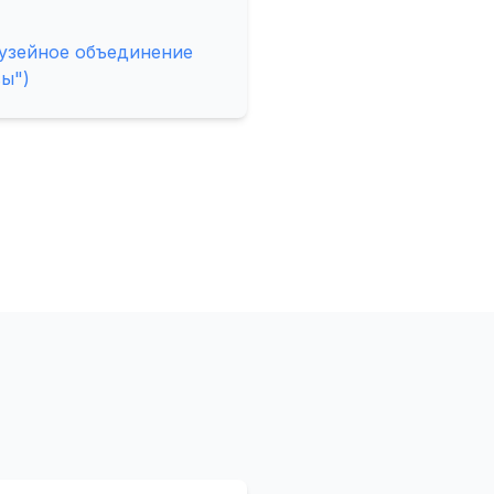
узейное объединение
ы")