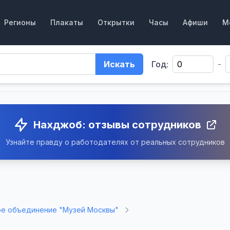
Регионы
Плакаты
Открытки
Часы
Афиши
М
Искать
Год:
-
Нахджоб: отзывы сотрудников
Узнайте правду о работодателях от реальных сотрудников
ое объединение "Музей Москвы"