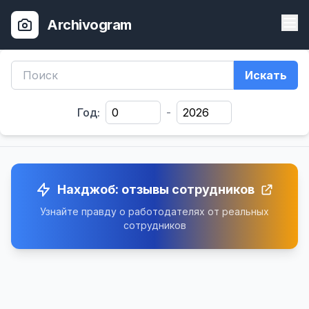
Archivogram
Искать
Год:
-
Нахджоб: отзывы сотрудников
Узнайте правду о работодателях от реальных
сотрудников