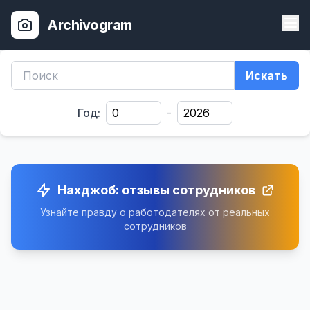
Archivogram
Искать
Год:
-
Нахджоб: отзывы сотрудников
Узнайте правду о работодателях от реальных
сотрудников