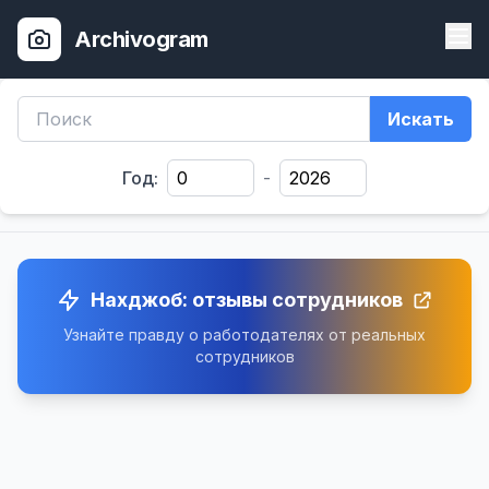
Archivogram
Искать
Год:
-
Нахджоб: отзывы сотрудников
Узнайте правду о работодателях от реальных
сотрудников