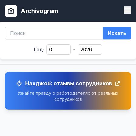
Archivogram
Искать
Год:
-
Нахджоб: отзывы сотрудников
Узнайте правду о работодателях от реальных
сотрудников