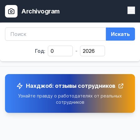
Archivogram
Искать
Год:
-
Нахджоб: отзывы сотрудников
Узнайте правду о работодателях от реальных
сотрудников