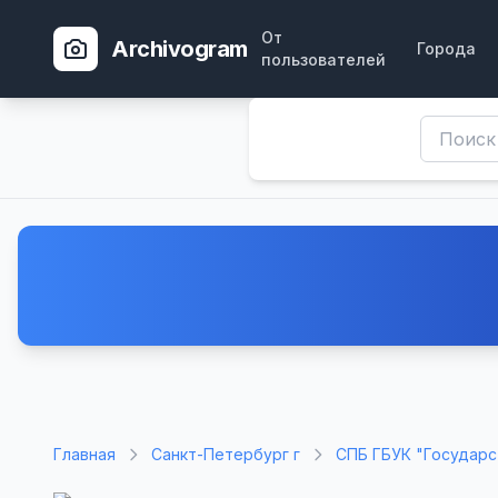
От
Archivogram
Города
пользователей
Главная
Санкт-Петербург г
СПБ ГБУК "Государс