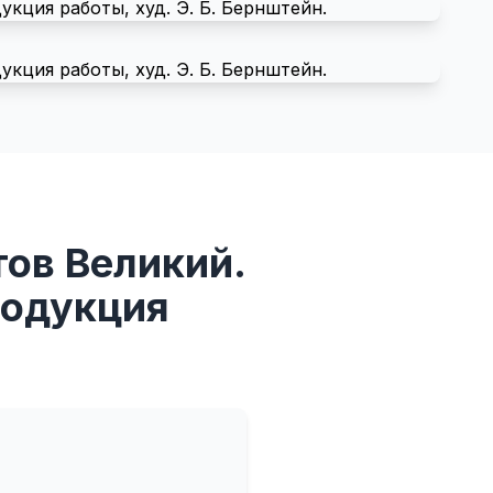
тов Великий.
родукция