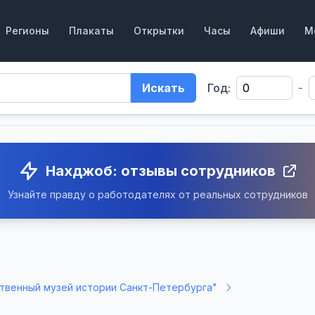
Регионы
Плакаты
Открытки
Часы
Афиши
М
Искать
Год:
-
Нахджоб: отзывы сотрудников
Узнайте правду о работодателях от реальных сотрудников
твенный музей истории Санкт-Петербурга"