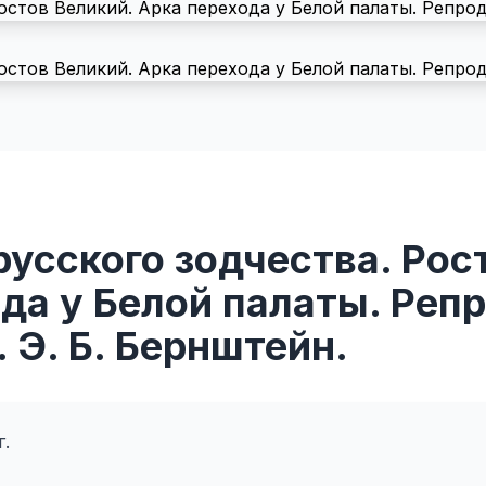
усского зодчества. Рос
да у Белой палаты. Реп
. Э. Б. Бернштейн.
г.