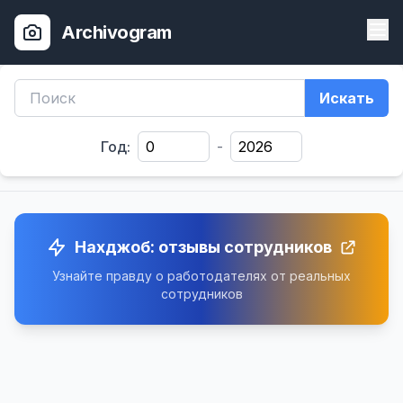
Archivogram
Искать
Год:
-
Нахджоб: отзывы сотрудников
Узнайте правду о работодателях от реальных
сотрудников