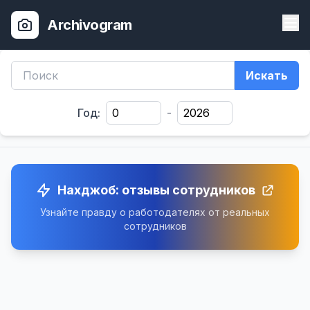
Archivogram
Искать
Год:
-
Нахджоб: отзывы сотрудников
Узнайте правду о работодателях от реальных
сотрудников