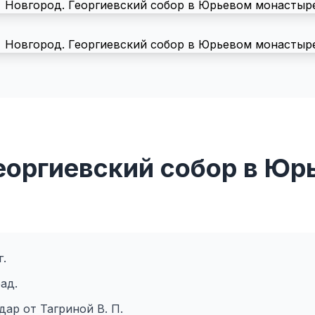
еоргиевский собор в Юр
г.
ад.
ар от Тагриной В. П.