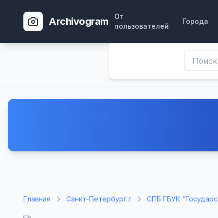
От
Archivogram
Города
пользователей
Главная
Санкт-Петербург г
СПБ ГБУК "Государс