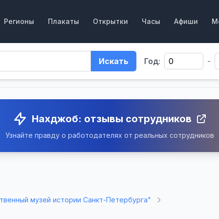
Регионы
Плакаты
Открытки
Часы
Афиши
М
Искать
Год:
-
Нахджоб: отзывы сотрудников
Узнайте правду о работодателях от реальных сотрудников
твенный музей истории Санкт-Петербурга"