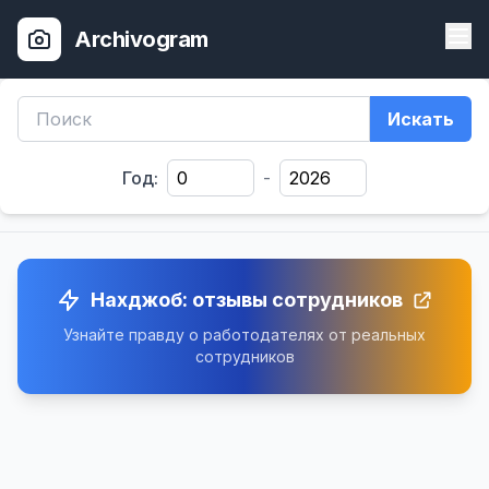
Archivogram
Искать
Год:
-
Нахджоб: отзывы сотрудников
Узнайте правду о работодателях от реальных
сотрудников