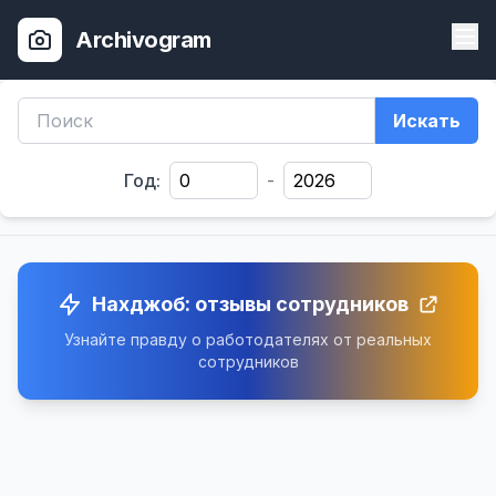
Archivogram
Искать
Год:
-
Нахджоб: отзывы сотрудников
Узнайте правду о работодателях от реальных
сотрудников