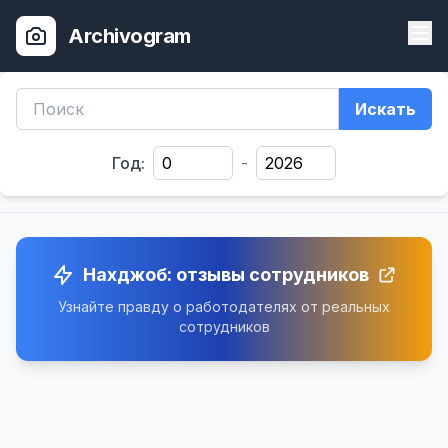
Archivogram
Искать
Год:
-
Нахджоб: отзывы сотрудников
Узнайте правду о работодателях от реальных
сотрудников