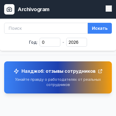
Archivogram
Искать
Год:
-
Нахджоб: отзывы сотрудников
Узнайте правду о работодателях от реальных
сотрудников