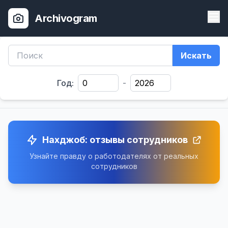
Archivogram
Искать
Год:
-
Нахджоб: отзывы сотрудников
Узнайте правду о работодателях от реальных
сотрудников