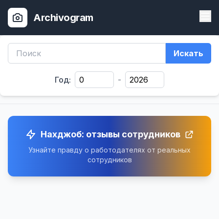
Archivogram
Искать
Год:
-
Нахджоб: отзывы сотрудников
Узнайте правду о работодателях от реальных
сотрудников