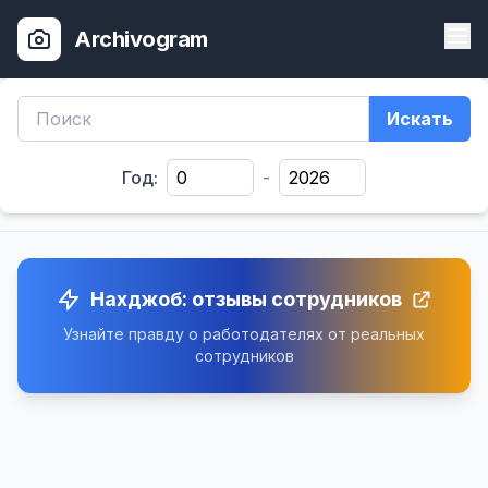
Archivogram
Искать
Год:
-
Нахджоб: отзывы сотрудников
Узнайте правду о работодателях от реальных
сотрудников