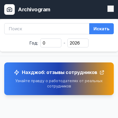
Archivogram
Искать
Год:
-
Нахджоб: отзывы сотрудников
Узнайте правду о работодателях от реальных
сотрудников