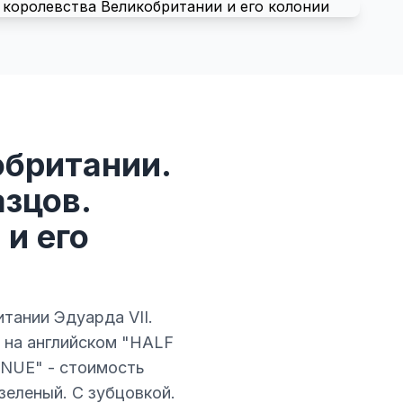
обритании.
зцов.
и его
тании Эдуарда VII.
 на английском "HALF
ENUE" - стоимость
зеленый. С зубцовкой.