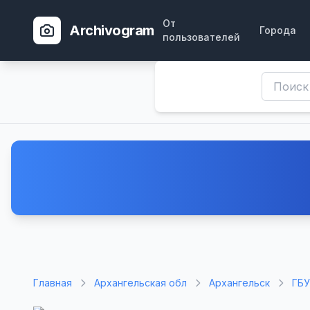
От
Archivogram
Города
пользователей
Главная
Архангельская обл
Архангельск
ГБУ