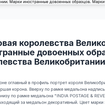
овая королевства Велик
транные довоенных обра
евства Великобритании 
оне оглавный в профиль портрет короля Великобри
ршая корона. Вверху по рамке медальона надпись
 внизу по рамке медальона "INDIA POSTAGE & REV
ыходящий за медальон декоративный. Цвет марки 