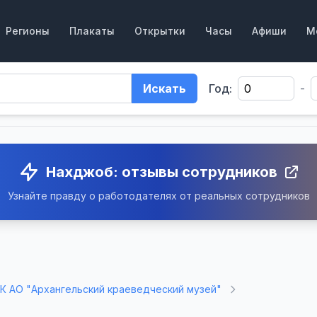
Регионы
Плакаты
Открытки
Часы
Афиши
М
Искать
Год:
-
Нахджоб: отзывы сотрудников
Узнайте правду о работодателях от реальных сотрудников
К АО "Архангельский краеведческий музей"