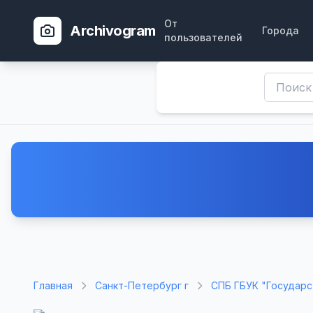
От
Archivogram
Города
пользователей
Главная
Санкт-Петербург г
СПБ ГБУК "Государс