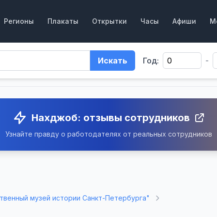
Регионы
Плакаты
Открытки
Часы
Афиши
М
Искать
Год:
-
Нахджоб: отзывы сотрудников
Узнайте правду о работодателях от реальных сотрудников
твенный музей истории Санкт-Петербурга"