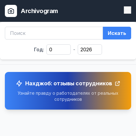
Archivogram
Искать
Год:
-
Нахджоб: отзывы сотрудников
Узнайте правду о работодателях от реальных
сотрудников