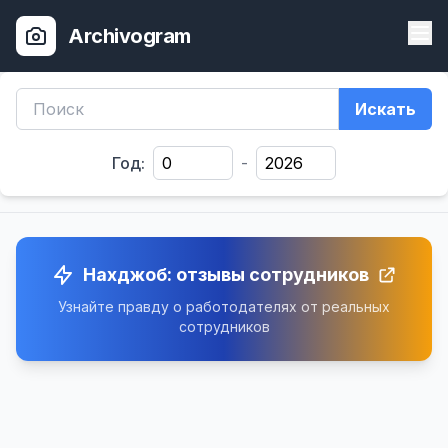
Archivogram
Искать
Год:
-
Нахджоб: отзывы сотрудников
Узнайте правду о работодателях от реальных
сотрудников