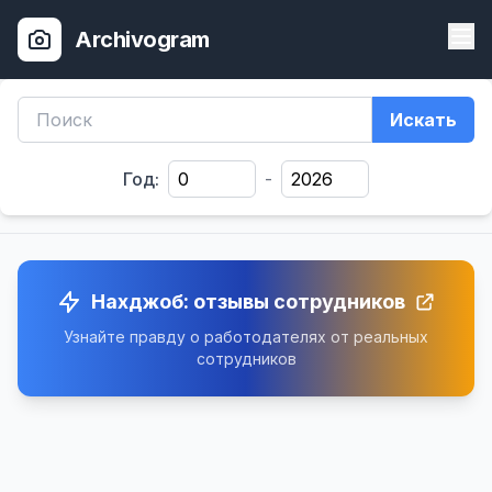
Archivogram
Искать
Год:
-
Нахджоб: отзывы сотрудников
Узнайте правду о работодателях от реальных
сотрудников