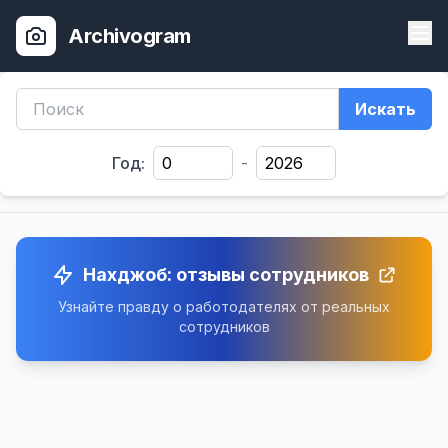
Archivogram
Искать
Год:
-
Нахджоб: отзывы сотрудников
Узнайте правду о работодателях от реальных
сотрудников