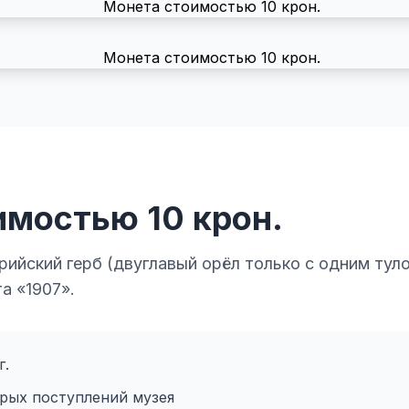
имостью 10 крон.
рийский герб (двуглавый орёл только с одним тул
а «1907».
г.
арых поступлений музея