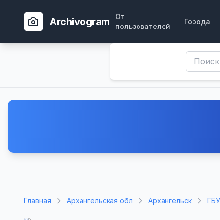
От
Archivogram
Города
пользователей
Главная
Архангельская обл
Архангельск
ГБУ