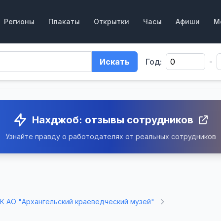
Регионы
Плакаты
Открытки
Часы
Афиши
М
Искать
Год:
-
Нахджоб: отзывы сотрудников
Узнайте правду о работодателях от реальных сотрудников
К АО "Архангельский краеведческий музей"