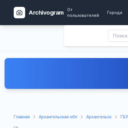
От
Archivogram
Города
пользователей
Главная
Архангельская обл
Архангельск
ГБУ