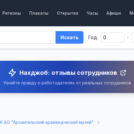
Регионы
Плакаты
Открытки
Часы
Афиши
М
Искать
Год:
-
Нахджоб: отзывы сотрудников
Узнайте правду о работодателях от реальных сотрудников
К АО "Архангельский краеведческий музей"