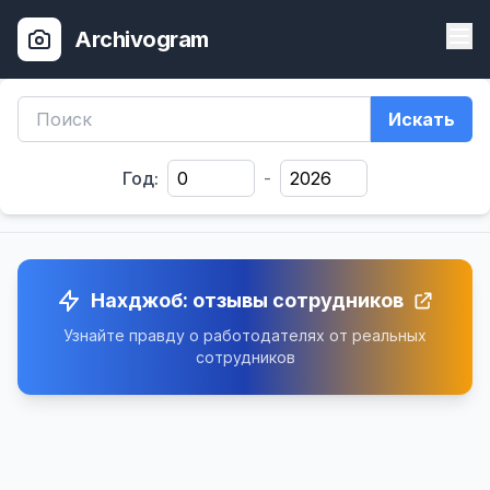
Archivogram
Искать
Год:
-
Нахджоб: отзывы сотрудников
Узнайте правду о работодателях от реальных
сотрудников