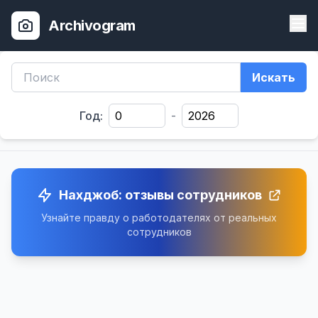
Archivogram
Искать
Год:
-
Нахджоб: отзывы сотрудников
Узнайте правду о работодателях от реальных
сотрудников