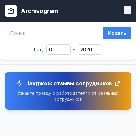
Archivogram
Искать
Год:
-
Нахджоб: отзывы сотрудников
Узнайте правду о работодателях от реальных
сотрудников