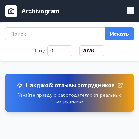
Archivogram
Искать
Год:
-
Нахджоб: отзывы сотрудников
Узнайте правду о работодателях от реальных
сотрудников