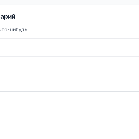
арий
что-нибудь