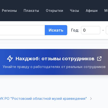
Регионы
Плакаты
Открытки
Часы
Афиши
М
Искать
Год:
-
Нахджоб: отзывы сотрудников
Узнайте правду о работодателях от реальных сотрудников
УК РО "Ростовский областной музей краеведения"