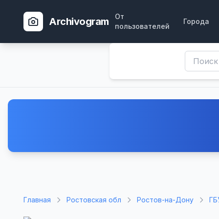
От
Archivogram
Города
пользователей
Главная
Ростовская обл
Ростов-на-Дону
ГБ