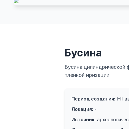
Бусина
Бусина цилиндрической ф
пленкой иризации.
Период создания:
I-II вв
Локация:
-
Источник:
археологичес