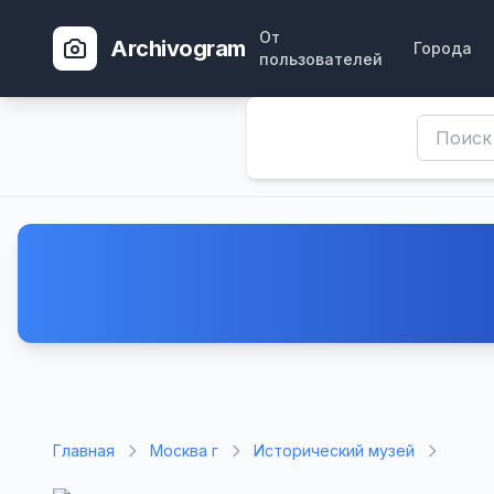
От
Archivogram
Города
пользователей
Главная
Москва г
Исторический музей