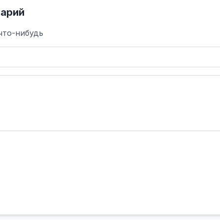
арий
что-нибудь