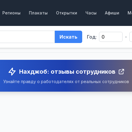
Регионы
Плакаты
Открытки
Часы
Афиши
М
Искать
Год:
-
Нахджоб: отзывы сотрудников
Узнайте правду о работодателях от реальных сотрудников