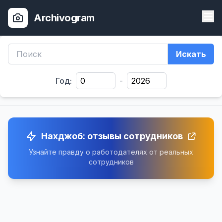
Archivogram
Искать
Год:
-
Нахджоб: отзывы сотрудников
Узнайте правду о работодателях от реальных
сотрудников