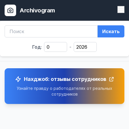
Archivogram
Искать
Год:
-
Нахджоб: отзывы сотрудников
Узнайте правду о работодателях от реальных
сотрудников