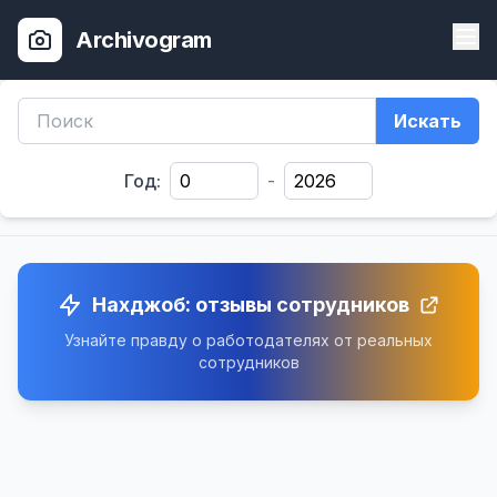
Archivogram
Искать
Год:
-
Нахджоб: отзывы сотрудников
Узнайте правду о работодателях от реальных
сотрудников