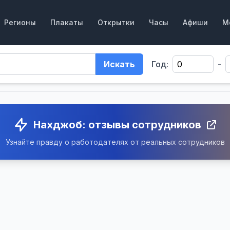
Регионы
Плакаты
Открытки
Часы
Афиши
М
Искать
Год:
-
Нахджоб: отзывы сотрудников
Узнайте правду о работодателях от реальных сотрудников