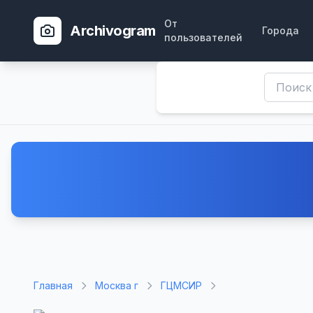
От
Archivogram
Города
пользователей
Главная
Москва г
ГЦМСИР