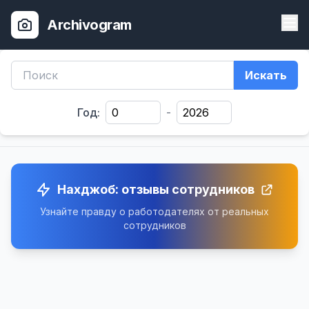
Archivogram
Искать
Год:
-
Нахджоб: отзывы сотрудников
Узнайте правду о работодателях от реальных
сотрудников