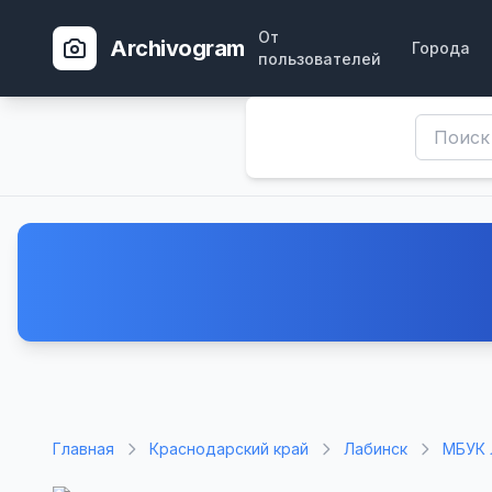
От
Archivogram
Города
пользователей
Главная
Краснодарский край
Лабинск
МБУК