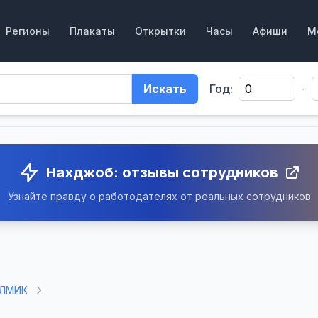
Регионы
Плакаты
Открытки
Часы
Афиши
М
Искать
Год:
-
Нахджоб: отзывы сотрудников
Узнайте правду о работодателях от реальных сотрудников
 ЛМИК