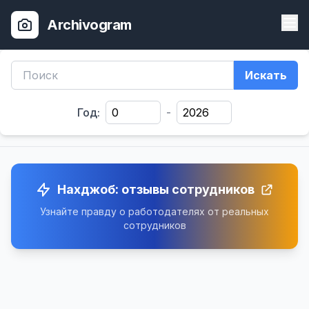
Archivogram
Искать
Год:
-
Нахджоб: отзывы сотрудников
Узнайте правду о работодателях от реальных
сотрудников