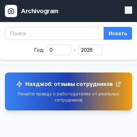
Archivogram
Искать
Год:
-
Нахджоб: отзывы сотрудников
Узнайте правду о работодателях от реальных
сотрудников