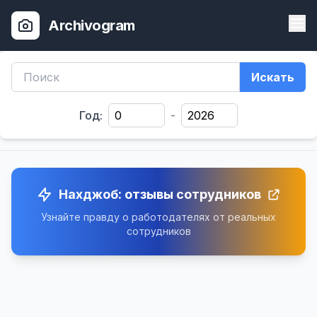
Archivogram
Искать
Год:
-
Нахджоб: отзывы сотрудников
Узнайте правду о работодателях от реальных
сотрудников