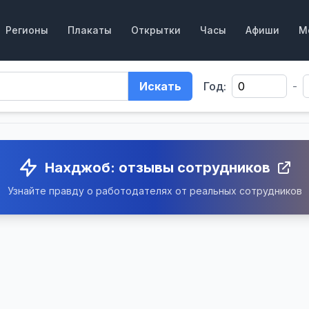
Регионы
Плакаты
Открытки
Часы
Афиши
М
Искать
Год:
-
Нахджоб: отзывы сотрудников
Узнайте правду о работодателях от реальных сотрудников