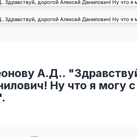
онову А.Д.. "Здравству
илович! Ну что я могу с
".