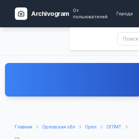
От
Archivogram
Города
пользователей
Главная
Орловская обл
Орёл
ОГЛМТ