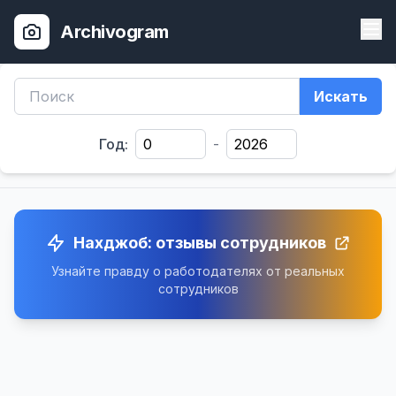
Archivogram
Искать
Год:
-
Нахджоб: отзывы сотрудников
Узнайте правду о работодателях от реальных
сотрудников