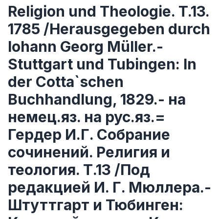
Religion und Theologie. T.13.
1785 /Herausgegeben durch
Iohann Georg Müller.-
Stuttgart und Tubingen: In
der Cotta`schen
Buchhandlung, 1829.- на
немец.яз. на рус.яз.=
Гердер И.Г. Собрание
сочинений. Религия и
теология. Т.13 /Под
редакцией И. Г. Мюллера.-
Штуттгарт и Тюбинген: